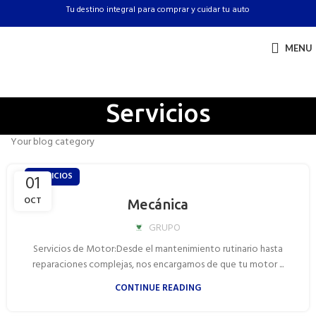
Tu destino integral para comprar y cuidar tu auto
MENU
Servicios
Your blog category
SERVICIOS
01
OCT
Mecánica
GRUPO
Servicios de Motor:Desde el mantenimiento rutinario hasta
reparaciones complejas, nos encargamos de que tu motor ...
CONTINUE READING