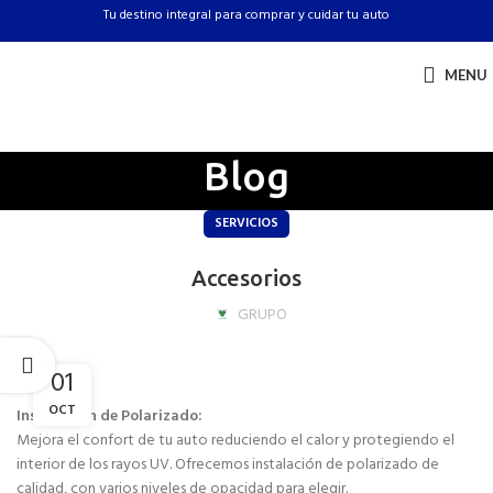
Tu destino integral para comprar y cuidar tu auto
MENU
Blog
SERVICIOS
Accesorios
GRUPO
01
OCT
Instalación de Polarizado:
Mejora el confort de tu auto reduciendo el calor y protegiendo el
interior de los rayos UV. Ofrecemos instalación de polarizado de
calidad, con varios niveles de opacidad para elegir.